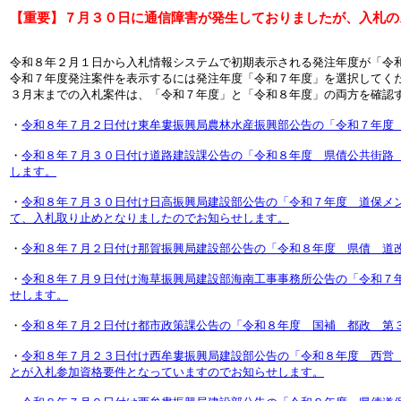
【重要】７月３０日に通信障害が発生しておりましたが、入札の
令和８年２月１日から入札情報システムで初期表示される発注年度が「令
令和７年度発注案件を表示するには発注年度「令和７年度」を選択してく
３月末までの入札案件は、「令和７年度」と「令和８年度」の両方を確認
・
令和８年７月２日付け東牟婁振興局農林水産振興部公告の「令和７年度
・
令和８年７月３０日付け道路建設課公告の「令和８年度 県債公共街路
します。
・
令和８年７月３０日付け日高振興局建設部公告の「令和７年度 道保メ
て、入札取り止めとなりましたのでお知らせします。
・
令和８年７月２日付け那賀振興局建設部公告の「令和８年度 県債 道
・
令和８年７月９日付け海草振興局建設部海南工事事務所公告の「令和７
せします。
・
令和８年７月２日付け都市政策課公告の「令和８年度 国補 都政 第
・
令和８年７月２３日付け西牟婁振興局建設部公告の「令和８年度 西営
とが入札参加資格要件となっていますのでお知らせします。