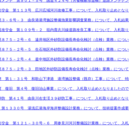
保メンテ 第９０１－５号 国道４２４号（芳養横断歩道橋）道路メンテナン
防交金 第１１３号 広川広域河川改修工事」について、入札取り止めとなり
第３－６号－３ 由良港港湾施設整備漁業影響調査業務」について、入札結果
道改交金 第１０９号－２ 垣内貴志川線道路改良工事」について、入札取り
第８７５－２号－６ 遠井地区外砂防設備長寿命化検討（点検）業務」につい
第８７５－２号－５ 生石地区外砂防設備長寿命化検討（点検）業務」につい
第８７５－２号－４ 釜中地区外砂防設備長寿命化検討（点検）業務」につい
第８７５－２号－３ 田地区外砂防設備長寿命化検討（点検）業務」について
整 第１－３１号 和歌山下津港 港湾施設整備（既存）工事」について、特
度 復旧 第４号 復旧治山事業」について、入札取り止めとなりましたので
砂防 第４１号 由良川右支渓３９砂防工事」について、入札取り止めとなり
 第１３３０号 湯浅広港海岸海岸整備設計業務」について、技術提案作成要
防交金 第１２１－３０号－６ 周参見川河川整備設計業務」について、入札