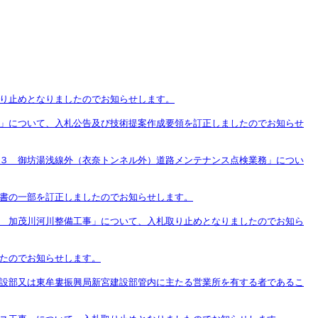
り止めとなりましたのでお知らせします。
」について、入札公告及び技術提案作成要領を訂正しましたのでお知らせ
３ 御坊湯浅線外（衣奈トンネル外）道路メンテナンス点検業務」につい
書の一部を訂正しましたのでお知らせします。
 加茂川河川整備工事」について、入札取り止めとなりましたのでお知ら
たのでお知らせします。
設部又は東牟婁振興局新宮建設部管内に主たる営業所を有する者であるこ