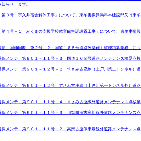
お知らせします。
 第３号 宇久井宿舎解体工事」について、東牟婁振興局串本建設部又は東牟
 第４号－１ みくまの支援学校体育館空調設置工事」について、東牟婁振興
県債 国補国改 第２号－２ 国道１６８号道路改築施工監理積算業務」につ
道保メンテ 第９０１－１１号－３ 国道１６８号道路メンテナンス橋梁点検
道保メンテ 第９０１－１２号－２ すさみ古座線（上戸川第二トンネル）道
道保メンテ 第９０１－１２号 すさみ古座線（上戸川第一トンネル外）道路
道保メンテ 第９０１－１１号－４ すさみ古座線外道路メンテナンス点検業
道保メンテ 第９０１－１１号－３ 那智勝浦古座川線外道路メンテナンス点
道保メンテ 第９０１－１１号－２ 高瀬古座停車場線外道路メンテナンス点