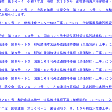
海整 第３号－４ 令和７年度 海整 第３３０号 那智勝浦海岸海岸整備（
金 第９０３－６号－２ 令和８年度 道保交金 第９０３－６号－２ 令和
でお知らせします。
第１０２号－２ 伊都浄化センター修繕工事」について、伊都振興局建設部管
災対 第９０２－４０号－４ 国道３７１号土砂災害対策道路設計業務」につ
道維修 第８号－９５ 那智勝浦本宮線外道路維持修繕（単価契約）工事」に
道維修 第８号－９４ 那智山勝浦線外道路維持修繕（単価契約）工事」につ
道維修 第８号－９３ 国道１６９号外道路維持修繕（単価契約）工事」につ
道維修 第８号－９２ 国道１６８号外道路維持修繕（単価契約）工事」につ
道維修 第８号－９１ 国道１６８号外道路維持修繕（単価契約）工事」につ
度 防交金 第１２４－３０号－２ 左会津川水系稲成川外多段階洪水浸水想
第２００号 和歌山橋本線外 道路維持修繕工事（単価契約）」について、入
７年度 国交建住 第１６号－１ 栄谷団地６、９、１０号棟防水改修工事」