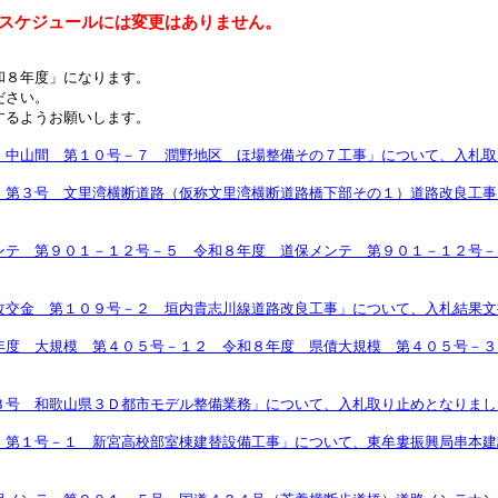
スケジュールには変更はありません。
和８年度」になります。
ださい。
するようお願いします。
 中山間 第１０号－７ 潤野地区 ほ場整備その７工事」について、入札取
 第３号 文里湾横断道路（仮称文里湾横断道路橋下部その１）道路改良工事
ンテ 第９０１－１２号－５ 令和８年度 道保メンテ 第９０１－１２号－
改交金 第１０９号－２ 垣内貴志川線道路改良工事」について、入札結果文
年度 大規模 第４０５号－１２ 令和８年度 県債大規模 第４０５号－３
３号 和歌山県３Ｄ都市モデル整備業務」について、入札取り止めとなりまし
 第１号－１ 新宮高校部室棟建替設備工事」について、東牟婁振興局串本建