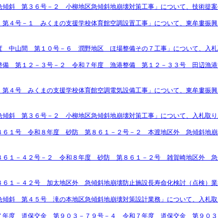
急傾斜 第３６号－２ 小柳地区急傾斜地崩壊対策工事」について、技術提案
 第４号－１ みくまの支援学校体育館空調設置工事」について、東牟婁振興
度 中山間 第１０号－６ 潤野地区 ほ場整備その７工事」について、入札
整備 第１２－３号－２ 令和７年度 漁港整備 第１２－３３号 田辺漁港
 第４号 みくまの支援学校体育館空調電気設備工事」について、東牟婁振興
急傾斜 第３６号－２ 小柳地区急傾斜地崩壊対策工事」について、入札取り
８６１号 令和８年度 砂防 第８６１－２号－２ 本渡地区外 急傾斜地崩
８６１－４２号－２ 令和８年度 砂防 第８６１－２号 雑賀崎地区外 急
８６１－４２号 加太地区外 急傾斜地崩壊防止施設長寿命化検討（点検）業
急傾斜 第４５号 滝の本地区急傾斜地崩壊対策設計業務」について、入札取
７年度 道保交金 第９０３－７９号－４ 令和７年度 道保交金 第９０３