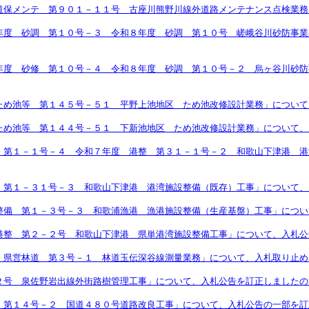
道保メンテ 第９０１－１１号 古座川熊野川線外道路メンテナンス点検業務
年度 砂調 第１０号－３ 令和８年度 砂調 第１０号 嵯峨谷川砂防事業
年度 砂修 第１０号－４ 令和８年度 砂調 第１０号－２ 烏ヶ谷川砂防
ため池等 第１４５号－５１ 平野上池地区 ため池改修設計業務」について
ため池等 第１４４号－５１ 下新池地区 ため池改修設計業務」について、
 第１－１号－４ 令和７年度 港整 第３１－１号－２ 和歌山下津港 港
 第１－３１号－３ 和歌山下津港 港湾施設整備（既存）工事」について、
整備 第１－３号－３ 和歌浦漁港 漁港施設整備（生産基盤）工事」につい
港整 第２－２号 和歌山下津港 県単港湾施設整備工事」について、入札公
 県営林道 第３号－１ 林道玉伝深谷線測量業務」について、入札取り止め
２号 泉佐野岩出線外街路樹管理工事」について、入札公告を訂正しましたの
 第１４号－２ 国道４８０号道路改良工事」について、入札公告の一部を訂